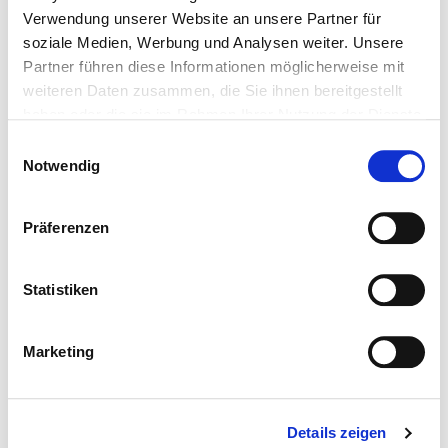
Verwendung unserer Website an unsere Partner für
1
1
60 m²
soziale Medien, Werbung und Analysen weiter. Unsere
Partner führen diese Informationen möglicherweise mit
Freizeitwohnsitz - Charmantes Apartment in
weiteren Daten zusammen, die Sie ihnen bereitgestellt
traumhafter Panoramalage von Aurach
haben oder die sie im Rahmen Ihrer Nutzung der Dienste
in Aurach bei Kitzbühel
gesammelt haben.
Einwilligungsauswahl
Notwendig
Referenz
Präferenzen
Statistiken
Marketing
1
1
65 m²
Details zeigen
Exklusives Apartment mit großem Sonnenbalkon