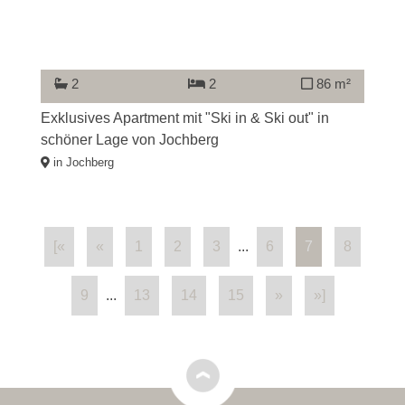
2
2
86 m²
Exklusives Apartment mit "Ski in & Ski out" in
schöner Lage von Jochberg
in Jochberg
[«
«
1
2
3
...
6
7
8
9
...
13
14
15
»
»]