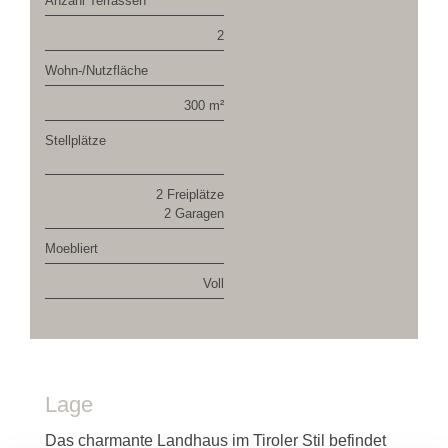
Anzahl Terrassen
2
Wohn-/Nutzfläche
300 m²
Stellplätze
2 Freiplätze
2 Garagen
Moebliert
Voll
Lage
Das charmante Landhaus im Tiroler Stil befindet