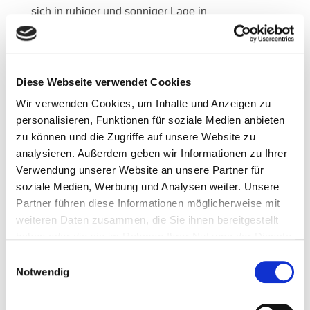
sich in ruhiger und sonniger Lage in
unmittelbarer Nähe zum Golfplatz von Ellmau.
Das „Bergdoktordorf“ am Fuße des Wilden
Kaisers ist nicht nur die Heimat der bekannten
TV-Serie auch hat die Natur Ellmau ein
Diese Webseite verwendet Cookies
imposantes Rundumpanorama geschenkt.
Wir verwenden Cookies, um Inhalte und Anzeigen zu
Herrliche Rad- und Wanderwege sowie
personalisieren, Funktionen für soziale Medien anbieten
Langlaufloipen führen in direkter Umgebung
zu können und die Zugriffe auf unsere Website zu
vorbei und inspirieren Sie die Natur zu
analysieren. Außerdem geben wir Informationen zu Ihrer
genießen. Zwei Golfplätze „Kaisergolf“ (9 Loch)
Verwendung unserer Website an unsere Partner für
und „Golfplatz Wilder Kaiser“ (27 Loch) laden
soziale Medien, Werbung und Analysen weiter. Unsere
Golfbegeisterte zu sportlichen Stunden ein.
Partner führen diese Informationen möglicherweise mit
Für Skisportbegeisterte liegt das größte
weiteren Daten zusammen, die Sie ihnen bereitgestellt
zusammenhängende Skigebiet, die „Skiwelt
haben oder die sie im Rahmen Ihrer Nutzung der Dienste
Wilder Kaiser Brixental“, direkt vor ihrer
gesammelt haben.
Einwilligungsauswahl
Haustüre.
Notwendig
Der charmante Ortskern mit seinen zahlreichen
Geschäften und der vielseitigen Gastronomie