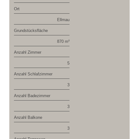
Ort
Ellmau
Grundstücksfläche
870 m²
Anzahl Zimmer
5
Anzahl Schlafzimmer
3
Anzahl Badezimmer
3
Anzahl Balkone
3