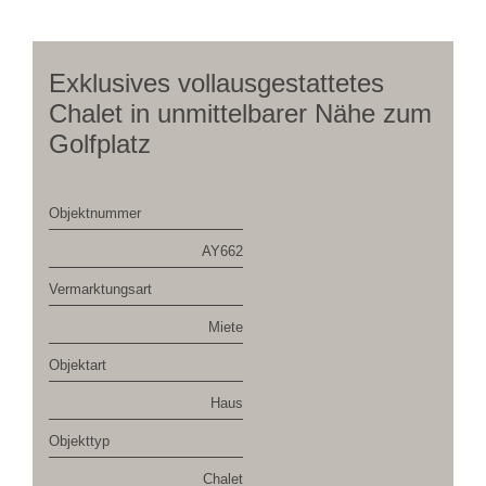
Exklusives vollausgestattetes
Chalet in unmittelbarer Nähe zum
Golfplatz
Objektnummer
AY662
Vermarktungsart
Miete
Objektart
Haus
Objekttyp
Chalet