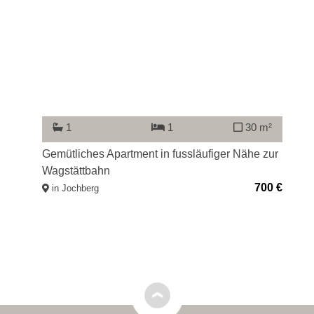
1
30 m²
1
iches Apartment in fussläufiger Nähe zur
Dachgeschoß-Fe
ättbahn
traumhaft sonnig
700 €
chberg
in Kitzbühel