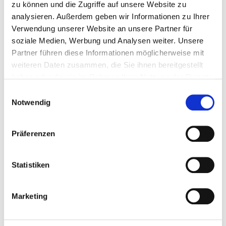
Straße:
zu können und die Zugriffe auf unsere Website zu
analysieren. Außerdem geben wir Informationen zu Ihrer
Verwendung unserer Website an unsere Partner für
soziale Medien, Werbung und Analysen weiter. Unsere
PLZ:
Partner führen diese Informationen möglicherweise mit
weiteren Daten zusammen, die Sie ihnen bereitgestellt
haben oder die sie im Rahmen Ihrer Nutzung der Dienste
gesammelt haben.
Einwilligungsauswahl
Ort:
Notwendig
Präferenzen
Telefon *:
Statistiken
E-Mail *:
Marketing